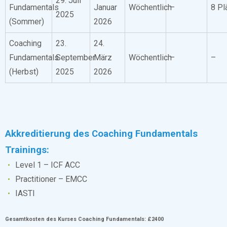
29. Juli
Fundamentals
Januar
Wöchentlich
–
8 Pl
2025
(Sommer)
2026
Coaching
23.
24.
Fundamentals
September
März
Wöchentlich
–
–
(Herbst)
2025
2026
Akkreditierung des Coaching Fundamentals
Trainings:
Level 1 – ICF ACC
Practitioner – EMCC
IASTI
Gesamtkosten des Kurses Coaching Fundamentals: £2400